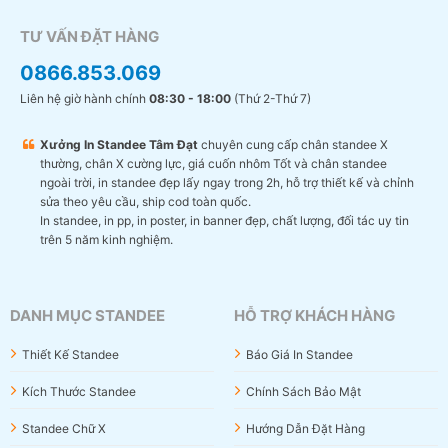
TƯ VẤN ĐẶT HÀNG
0866.853.069
Liên hệ giờ hành chính
08:30 - 18:00
(Thứ 2-Thứ 7)
Xưởng In Standee Tâm Đạt
chuyên cung cấp chân standee X
thường, chân X cường lực, giá cuốn nhôm Tốt và chân standee
ngoài trời, in standee đẹp lấy ngay trong 2h, hỗ trợ thiết kế và chỉnh
sửa theo yêu cầu, ship cod toàn quốc.
In standee, in pp, in poster, in banner đẹp, chất lượng, đối tác uy tin
trên 5 năm kinh nghiệm.
DANH MỤC STANDEE
HỖ TRỢ KHÁCH HÀNG
Thiết Kế Standee
Báo Giá In Standee
Kích Thước Standee
Chính Sách Bảo Mật
Standee Chữ X
Hướng Dẫn Đặt Hàng