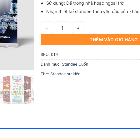
Sử dụng: Để trong nhà hoặc ngoài trời
Nhận thiết kế standee theo yêu cầu của khác
Combo: In Standee + Giá Cuốn Nhôm Tốt số l
THÊM VÀO GIỎ HÀNG
SKU:
019
Danh mục:
Standee Cuốn
Thẻ:
Standee sự kiện