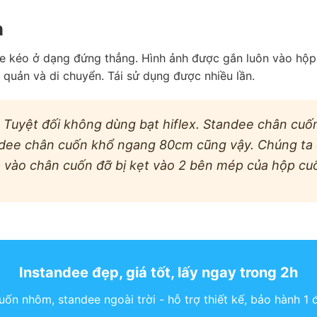
n
ee kéo ở dạng đứng thẳng. Hình ảnh được gắn luôn vào hộ
quản và di chuyển. Tái sử dụng được nhiều lần.
. Tuyệt đối không dùng bạt hiflex. Standee chân cuố
ndee chân cuốn khổ ngang 80cm cũng vậy. Chúng ta c
p vào chân cuốn đỡ bị kẹt vào 2 bên mép của hộp cu
Instandee đẹp, giá tốt, lấy ngay trong 2h
ốn nhôm, standee ngoài trời - hỗ trợ thiết kế, bảo hành 1 