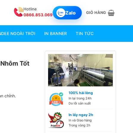
Hotline
Zalo
GIỎ HÀNG
0866.853.069
DEE NGOÀI TRỜI
IN BANNER
TIN TỨC
 Nhôm Tốt
100% hài lòng
n chỉnh.
In lại trong 24h
Do lỗi sản xuất
In lấy ngay 2h
In và Giao hàng
Trong vòng 2h