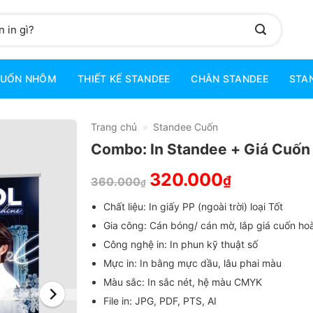
CUỐN NHÔM
THIẾT KẾ STANDEE
CHÂN STANDEE
STAN
Trang chủ
Standee Cuốn
»
Combo: In Standee + Giá Cuốn
320.000
₫
360.000
₫
Chất liệu: In giấy PP (ngoài trời) loại Tốt
Gia công: Cán bóng/ cán mờ, lắp giá cuốn hoà
Công nghệ in: In phun kỹ thuật số
Mực in: In bằng mực dầu, lâu phai màu
Màu sắc: In sắc nét, hệ màu CMYK
File in: JPG, PDF, PTS, AI