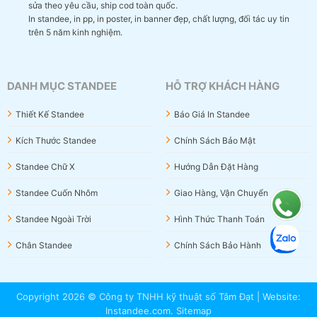
sửa theo yêu cầu, ship cod toàn quốc.
In standee, in pp, in poster, in banner đẹp, chất lượng, đối tác uy tin
trên 5 năm kinh nghiệm.
DANH MỤC STANDEE
HỖ TRỢ KHÁCH HÀNG
Thiết Kế Standee
Báo Giá In Standee
Kích Thước Standee
Chính Sách Bảo Mật
Standee Chữ X
Hướng Dẫn Đặt Hàng
Standee Cuốn Nhôm
Giao Hàng, Vận Chuyển
Standee Ngoài Trời
Hình Thức Thanh Toán
Chân Standee
Chính Sách Bảo Hành
Copyright 2026 © Công ty TNHH kỹ thuật số Tâm Đạt | Website:
Instandee.com
.
Sitemap