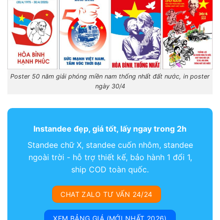
Poster 50 năm giải phóng miền nam thống nhất đất nước, in poster
ngày 30/4
Instandee đẹp, giá tốt, lấy ngay trong 2h
Standee chữ X, standee cuốn nhôm, standee
ngoài trời - hỗ trợ thiết kế, bảo hành 1 đổi 1,
ship COD toàn quốc.
CHAT ZALO TƯ VẤN 24/24
XEM BẢNG GIÁ (MỚI NHẤT 2026)