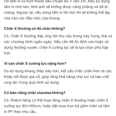
với tấm in có kích thước tiêu chuẩn 80 × 180 cm. Nếu sử dụng
tấm in nhỏ hơn, hình ảnh sẽ không được căng phẳng và dễ bị
chùng. Ngược lại, nếu dùng tấm in lớn hơn thì sẽ không thể lắp
vừa vào các đầu móc của khung.
Chân X thường có đủ chắc không?
Có. Chân X thường đáp ứng tốt nhu cầu trưng bày trong nhà và
các chương trình ngắn ngày. Nếu cần độ ổn định cao hoặc sử
dụng thường xuyên, chân X cường lực sẽ là lựa chọn phù hợp
hơn.
Vì sao chân X cường lực nặng hơn?
Do sử dụng khung thép dày hơn, kết cấu chắc chắn hơn và các
khớp nối được gia cố, giúp tăng khả năng chịu lực và hạn chế
rung lắc trong quá trình sử dụng.
Có bán riêng chân standee không?
Có. Khách hàng có thể mua riêng chân X thường hoặc chân X
cường lực 80x180cm, hoặc đặt mua trọn bộ gồm chân và tấm
in PP theo nhu cầu.