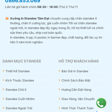
0866.853.069
Liên hệ giờ hành chính
08:30 - 18:00
(Thứ 2-Thứ 7)
Xưởng In Standee Tâm Đạt
chuyên cung cấp chân standee X
thường, chân X cường lực, giá cuốn nhôm Tốt và chân standee
ngoài trời, in standee đẹp lấy ngay trong 2h, hỗ trợ thiết kế và chỉnh
sửa theo yêu cầu, ship cod toàn quốc.
In standee, in pp, in poster, in banner đẹp, chất lượng, đối tác uy tin
trên 5 năm kinh nghiệm.
DANH MỤC STANDEE
HỖ TRỢ KHÁCH HÀNG
Thiết Kế Standee
Báo Giá In Standee
Kích Thước Standee
Chính Sách Bảo Mật
Standee Chữ X
Hướng Dẫn Đặt Hàng
Standee Cuốn Nhôm
Giao Hàng, Vận Chuyển
Standee Ngoài Trời
Hình Thức Thanh Toán