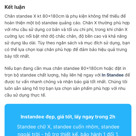
Kết luận
Chân standee X kt 80x180cm là phụ kiện không thể thiếu để
hoàn thiện một bộ standee quảng cáo. Chân X thường phù hợp
với nhu cầu sử dụng cơ bản và tối ưu chi phí, trong khi chân X
cường lực nổi bật nhờ độ chắc chắn, độ bền cao và khả năng
sử dụng lâu dài. Tùy theo ngân sách và mục đích sử dụng, bạn
có thể lựa chọn loại chân phù hợp để đảm bảo hiệu quả trưng
bày tốt nhất.
Nếu bạn đang cần mua chân standee 80x180cm hoặc đặt in
trọn bộ standee chất lượng, hãy liên hệ ngay với
In Standee
để
được tư vấn nhanh chóng và nhận báo giá tốt nhất. Chúng tôi
luôn sẵn sàng hỗ trợ bạn lựa chọn sản phẩm phù hợp với nhu
cầu sử dụng thực tế.
Instandee đẹp, giá tốt, lấy ngay trong 2h
Standee chữ X, standee cuốn nhôm, standee
ngoài trời - hỗ trợ thiết kế, bảo hành 1 đổi 1,