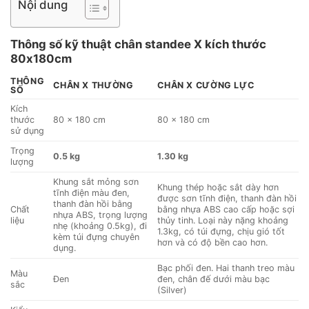
Nội dung
Thông số kỹ thuật chân standee X kích thước
80x180cm
THÔNG
CHÂN X THƯỜNG
CHÂN X CƯỜNG LỰC
SỐ
Kích
thước
80 × 180 cm
80 × 180 cm
sử dụng
Trọng
0.5 kg
1.30 kg
lượng
Khung sắt mỏng sơn
Khung thép hoặc sắt dày hơn
tĩnh điện màu đen,
được sơn tĩnh điện, thanh đàn hồi
thanh đàn hồi bằng
Chất
bằng nhựa ABS cao cấp hoặc sợi
nhựa ABS, trọng lượng
liệu
thủy tinh. Loại này nặng khoảng
nhẹ (khoảng 0.5kg), đi
1.3kg, có túi đựng, chịu gió tốt
kèm túi đựng chuyên
hơn và có độ bền cao hơn.
dụng.
Bạc phối đen. Hai thanh treo màu
Màu
Đen
đen, chân đế dưới màu bạc
sắc
(Silver)