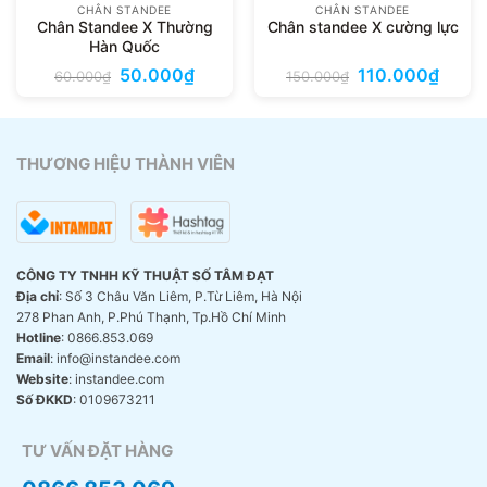
CHÂN STANDEE
CHÂN STANDEE
Chân Standee X Thường
Chân standee X cường lực
Hàn Quốc
Giá
Giá
Giá
Giá
50.000
₫
110.000
₫
60.000
₫
150.000
₫
gốc
hiện
gốc
hiện
là:
tại
là:
tại
60.000₫.
là:
150.000₫.
là:
000₫.
50.000₫.
110.00
THƯƠNG HIỆU THÀNH VIÊN
CÔNG TY TNHH KỸ THUẬT SỐ TÂM ĐẠT
Địa chỉ
: Số 3 Châu Văn Liêm, P.Từ Liêm, Hà Nội
278 Phan Anh, P.Phú Thạnh, Tp.Hồ Chí Minh
Hotline
: 0866.853.069
Email
: info@instandee.com
Website
: instandee.com
Số ĐKKD
: 0109673211
TƯ VẤN ĐẶT HÀNG