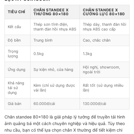
CHÂN STANDEE X
CHÂN STANDEE X
TIÊU CHÍ
THƯỜNG 80×180
CƯỜNG LỰC 80×180
Thép sơn tĩnh điện,
Thép dày, thanh đàn hồi
Kết cấu
thanh đàn hồi nhựa ABS
nhựa ABS cao cấp
Độ bền
Trung bình
Cao, chắc chắn
Trọng
0.5kg
1.3kg
lượng
Hội nghị, showroom,
Ứng dụng
Sự kiện nhỏ, cửa hàng
ngoài trời
Khả năng
Kém (chỉ sử dụng được
Rất tốt (sử dụng nhiều
tái sử
vài lần)
lần)
dụng
Giá bán
60.000đ/cái
130.000đ/cái
Chân standee 80×180 là giải pháp lý tưởng để truyền tải hình
ảnh quảng bá một cách chuyên nghiệp và hiệu quả. Tùy theo
nhu cầu, bạn có thể lựa chọn chân X thường để tiết kiệm chi