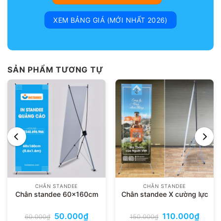
XEM BẢNG GIÁ (MỚI NHẤT 2026)
SẢN PHẨM TƯƠNG TỰ
CHÂN STANDEE
CHÂN STANDEE
Chân standee 60x160cm
Chân standee X cường lực
Giá
Giá
Giá
Giá
50.000
₫
110.000
₫
60.000
₫
150.000
₫
gốc
hiện
gốc
hiện