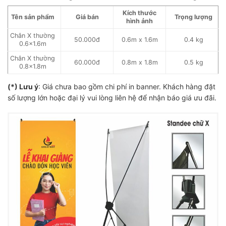
Kích thước
Tên sản phẩm
Giá bán
Trọng lượng
hình ảnh
Chân X thường
50.000đ
0.6m x 1.6m
0.4 kg
0.6×1.6m
Chân X thường
60.000đ
0.8m x 1.8m
0.5 kg
0.8×1.8m
(*) Lưu ý
: Giá chưa bao gồm chi phí in banner. Khách hàng đặt
số lượng lớn hoặc đại lý vui lòng liên hệ để nhận báo giá ưu đãi.