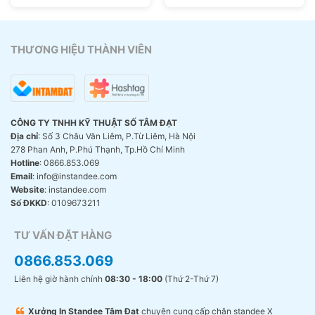
là:
tại
là:
tại
60.000₫.
là:
150.000₫.
là:
000₫.
50.000₫.
110.00
THƯƠNG HIỆU THÀNH VIÊN
CÔNG TY TNHH KỸ THUẬT SỐ TÂM ĐẠT
Địa chỉ
: Số 3 Châu Văn Liêm, P.Từ Liêm, Hà Nội
278 Phan Anh, P.Phú Thạnh, Tp.Hồ Chí Minh
Hotline
: 0866.853.069
Email
: info@instandee.com
Website
: instandee.com
Số ĐKKD
: 0109673211
TƯ VẤN ĐẶT HÀNG
0866.853.069
Liên hệ giờ hành chính
08:30 - 18:00
(Thứ 2-Thứ 7)
Xưởng In Standee Tâm Đạt
chuyên cung cấp chân standee X