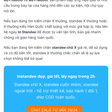
cầu trưng bày tại cửa hàng nhỏ đến các sự kiện, hội chợ quy
mô lớn.
Nếu bạn đang tìm kiếm chân X thường, standee X thường hoặc
X thường kiểu Hàn Quốc chất lượng với mức giá hợp lý, hãy liên
hệ ngay
In Standee
để được tư vấn tận tình, báo giá nhanh
chóng và giao hàng toàn quốc.
Nếu bạn đang tìm kiếm chân
standee chữ X
giá rẻ, dễ sử dụng
và có độ bền tốt, standee X thường chắc chắn sẽ là sự lựa
chọn không thể bỏ qua!
Instandee đẹp, giá tốt, lấy ngay trong 2h
Standee chữ X, standee cuốn nhôm, standee
ngoài trời - hỗ trợ thiết kế, bảo hành 1 đổi 1,
ship COD toàn quốc.
CHAT ZALO TƯ VẤN 24/24