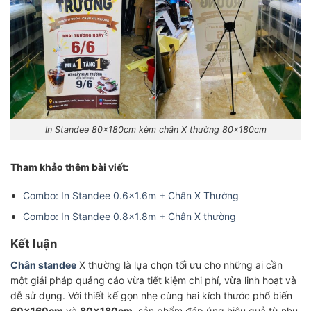
In Standee 80x180cm kèm chân X thường 80x180cm
Tham khảo thêm bài viết:
Combo: In Standee 0.6×1.6m + Chân X Thường
Combo: In Standee 0.8×1.8m + Chân X thường
Kết luận
Chân standee
X thường là lựa chọn tối ưu cho những ai cần
một giải pháp quảng cáo vừa tiết kiệm chi phí, vừa linh hoạt và
dễ sử dụng. Với thiết kế gọn nhẹ cùng hai kích thước phổ biến
60x160cm
và
80x180cm
, sản phẩm đáp ứng hiệu quả từ nhu