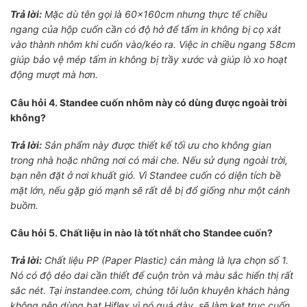
Trả lời:
Mặc dù tên gọi là 60x160cm nhưng thực tế chiều
ngang của hộp cuốn cần có độ hở để tấm in không bị cọ xát
vào thành nhôm khi cuốn vào/kéo ra. Việc in chiều ngang 58cm
giúp bảo vệ mép tấm in không bị trầy xước và giúp lò xo hoạt
động mượt mà hơn.
Câu hỏi 4. Standee cuốn nhôm này có dùng được ngoài trời
không?
Trả lời:
Sản phẩm này được thiết kế tối ưu cho không gian
trong nhà hoặc những nơi có mái che. Nếu sử dụng ngoài trời,
bạn nên đặt ở nơi khuất gió. Vì Standee cuốn có diện tích bề
mặt lớn, nếu gặp gió mạnh sẽ rất dễ bị đổ giống như một cánh
buồm.
Câu hỏi 5. Chất liệu in nào là tốt nhất cho Standee cuốn?
Trả lời:
Chất liệu PP (Paper Plastic) cán màng là lựa chọn số 1.
Nó có độ dẻo dai cần thiết để cuộn tròn và màu sắc hiển thị rất
sắc nét. Tại instandee.com, chúng tôi luôn khuyên khách hàng
không nên dùng bạt Hiflex vì nó quá dày, sẽ làm kẹt trục cuốn