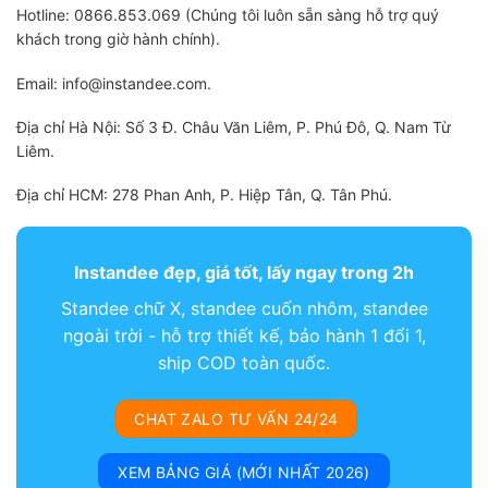
Hotline: 0866.853.069 (Chúng tôi luôn sẵn sàng hỗ trợ quý
khách trong giờ hành chính).
Email: info@instandee.com.
Địa chỉ Hà Nội: Số 3 Đ. Châu Văn Liêm, P. Phú Đô, Q. Nam Từ
Liêm.
Địa chỉ HCM: 278 Phan Anh, P. Hiệp Tân, Q. Tân Phú.
Instandee đẹp, giá tốt, lấy ngay trong 2h
Standee chữ X, standee cuốn nhôm, standee
ngoài trời - hỗ trợ thiết kế, bảo hành 1 đổi 1,
ship COD toàn quốc.
CHAT ZALO TƯ VẤN 24/24
XEM BẢNG GIÁ (MỚI NHẤT 2026)