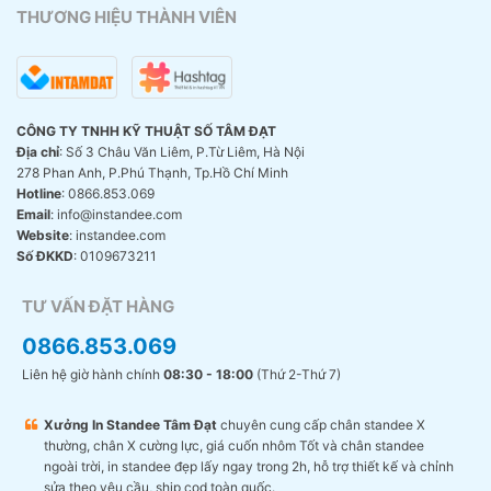
THƯƠNG HIỆU THÀNH VIÊN
CÔNG TY TNHH KỸ THUẬT SỐ TÂM ĐẠT
Địa chỉ
: Số 3 Châu Văn Liêm, P.Từ Liêm, Hà Nội
278 Phan Anh, P.Phú Thạnh, Tp.Hồ Chí Minh
Hotline
: 0866.853.069
Email
: info@instandee.com
Website
: instandee.com
Số ĐKKD
: 0109673211
TƯ VẤN ĐẶT HÀNG
0866.853.069
Liên hệ giờ hành chính
08:30 - 18:00
(Thứ 2-Thứ 7)
Xưởng In Standee Tâm Đạt
chuyên cung cấp chân standee X
thường, chân X cường lực, giá cuốn nhôm Tốt và chân standee
ngoài trời, in standee đẹp lấy ngay trong 2h, hỗ trợ thiết kế và chỉnh
sửa theo yêu cầu, ship cod toàn quốc.