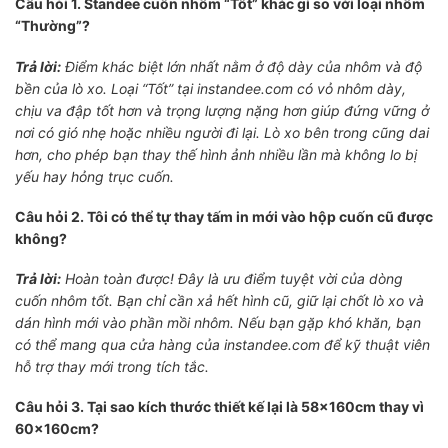
Câu hỏi 1. Standee cuốn nhôm “Tốt” khác gì so với loại nhôm
“Thường”?
Trả lời:
Điểm khác biệt lớn nhất nằm ở độ dày của nhôm và độ
bền của lò xo. Loại “Tốt” tại instandee.com có vỏ nhôm dày,
chịu va đập tốt hơn và trọng lượng nặng hơn giúp đứng vững ở
nơi có gió nhẹ hoặc nhiều người đi lại. Lò xo bên trong cũng dai
hơn, cho phép bạn thay thế hình ảnh nhiều lần mà không lo bị
yếu hay hỏng trục cuốn.
Câu hỏi 2. Tôi có thể tự thay tấm in mới vào hộp cuốn cũ được
không?
Trả lời:
Hoàn toàn được! Đây là ưu điểm tuyệt vời của dòng
cuốn nhôm tốt. Bạn chỉ cần xả hết hình cũ, giữ lại chốt lò xo và
dán hình mới vào phần mồi nhôm. Nếu bạn gặp khó khăn, bạn
có thể mang qua cửa hàng của instandee.com để kỹ thuật viên
hỗ trợ thay mới trong tích tắc.
Câu hỏi 3. Tại sao kích thước thiết kế lại là 58x160cm thay vì
60x160cm?