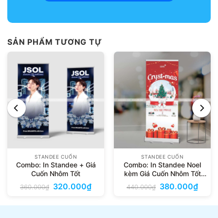
SẢN PHẨM TƯƠNG TỰ
STANDEE CUỐN
STANDEE CUỐN
Combo: In Standee + Giá
Combo: In Standee Noel
Cuốn Nhôm Tốt
kèm Giá Cuốn Nhôm Tốt
80x200cm
Giá
Giá
Giá
Giá
320.000
₫
380.000
₫
360.000
₫
440.000
₫
gốc
hiện
gốc
hiện
là:
tại
là:
tại
360.000₫.
là:
440.000₫.
là:
320.000₫.
380.0