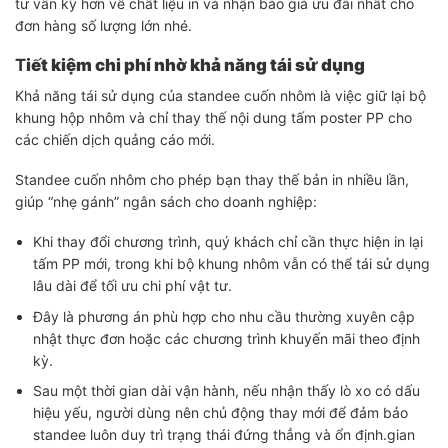
tư vấn kỹ hơn về chất liệu in và nhận báo giá ưu đãi nhất cho
đơn hàng số lượng lớn nhé.
T
iết kiệm chi phí nhờ khả năng tái sử dụng
Khả năng tái sử dụng của standee cuốn nhôm là việc giữ lại bộ
khung hộp nhôm và chỉ thay thế nội dung tấm poster PP cho
các chiến dịch quảng cáo mới.
Standee cuốn nhôm cho phép bạn thay thế bản in nhiều lần,
giúp “nhẹ gánh” ngân sách cho doanh nghiệp:
Khi thay đổi chương trình, quý khách chỉ cần thực hiện in lại
tấm PP mới, trong khi bộ khung nhôm vẫn có thể tái sử dụng
lâu dài để tối ưu chi phí vật tư.
Đây là phương án phù hợp cho nhu cầu thường xuyên cập
nhật thực đơn hoặc các chương trình khuyến mãi theo định
kỳ.
Sau một thời gian dài vận hành, nếu nhận thấy lò xo có dấu
hiệu yếu, người dùng nên chủ động thay mới để đảm bảo
standee luôn duy trì trạng thái đứng thẳng và ổn định.gian