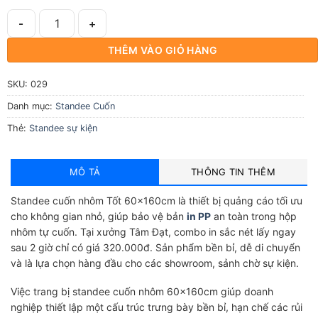
Combo: In Standee + Giá Cuốn Nhôm Tốt 60x160cm số lượng
THÊM VÀO GIỎ HÀNG
SKU:
029
Danh mục:
Standee Cuốn
Thẻ:
Standee sự kiện
MÔ TẢ
THÔNG TIN THÊM
Standee cuốn nhôm Tốt 60x160cm là thiết bị quảng cáo tối ưu
cho không gian nhỏ, giúp bảo vệ bản
in PP
an toàn trong hộp
nhôm tự cuốn. Tại xưởng Tâm Đạt, combo in sắc nét lấy ngay
sau 2 giờ chỉ có giá 320.000đ. Sản phẩm bền bỉ, dễ di chuyển
và là lựa chọn hàng đầu cho các showroom, sảnh chờ sự kiện.
Việc trang bị standee cuốn nhôm 60×160cm giúp doanh
nghiệp thiết lập một cấu trúc trưng bày bền bỉ, hạn chế các rủi