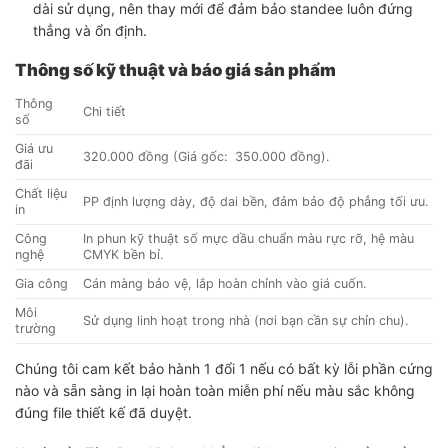
dài sử dụng, nên thay mới để đảm bảo standee luôn đứng
thẳng và ổn định.
Thông số kỹ thuật và báo giá sản phẩm
Thông
Chi tiết
số
Giá ưu
320.000 đồng (Giá gốc: 350.000 đồng).
đãi
Chất liệu
PP định lượng dày, độ dai bền, đảm bảo độ phẳng tối ưu.
in
Công
In phun kỹ thuật số mực dầu chuẩn màu rực rỡ, hệ màu
nghệ
CMYK bền bỉ.
Gia công
Cán màng bảo vệ, lắp hoàn chỉnh vào giá cuốn.
Môi
Sử dụng linh hoạt trong nhà (nơi bạn cần sự chỉn chu).
trường
Chúng tôi cam kết bảo hành 1 đổi 1 nếu có bất kỳ lỗi phần cứng
nào và sẵn sàng in lại hoàn toàn miễn phí nếu màu sắc không
đúng file thiết kế đã duyệt.