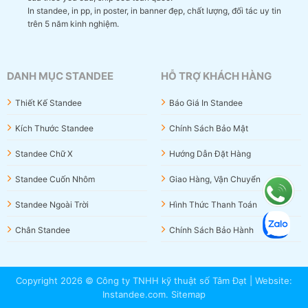
In standee, in pp, in poster, in banner đẹp, chất lượng, đối tác uy tin
trên 5 năm kinh nghiệm.
DANH MỤC STANDEE
HỖ TRỢ KHÁCH HÀNG
Thiết Kế Standee
Báo Giá In Standee
Kích Thước Standee
Chính Sách Bảo Mật
Standee Chữ X
Hướng Dẫn Đặt Hàng
Standee Cuốn Nhôm
Giao Hàng, Vận Chuyển
Standee Ngoài Trời
Hình Thức Thanh Toán
Chân Standee
Chính Sách Bảo Hành
Copyright 2026 © Công ty TNHH kỹ thuật số Tâm Đạt | Website:
Instandee.com
.
Sitemap