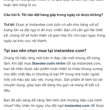
hoặc làm hỏng lò xo.
Câu hỏi 6. Tôi cần đặt hàng gấp trong ngày có được không?
Trả lời:
Được ạ! instandee.com luôn có sẵn kho hàng với số
lượng lớn và đội ngũ in ấn trực chiến. Bạn chỉ cần gửi file thiết
kế, chúng tôi sẽ hoàn thiện và giao hỏa tốc cho bạn ngay trong
ngày tại khu vực nội thành.
Tại sao nên chọn mua tại instandee.com?
Chúng tôi hiểu rằng một bản in đẹp cần một khung đỡ xứng
tầm. Khi đặt mua
Standee cuốn nhôm
tốt tại instandee.com,
bạn sẽ nhận được sản phẩm hoàn thiện từ khâu khung xương
cho đến chất liệu in (thường là bạt PP trong nhà hoặc ngoài
trời) với màu sắc sắc nét, trung thực. Sản phẩm đi kèm túi vải
chuyên dụng, giúp bạn dễ dàng thu gọn và mang đi bất cứ
đâu.
Bạn đã sẵn sàng để nâng tầm hình ảnh thương hiệu của mình
chưa? Hãy nhắn tin ngay cho đội ngũ
instandee.com
để được