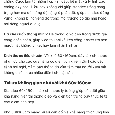
chống được làm từ nhôm hợp kim dày, bề mặt xử lý tinh xảo,
chống oxy hóa. Điều này không chỉ giúp standee trông sang
trọng hơn mà còn tăng độ nặng ở phần đế, giúp standee đứng
vững, không bị nghiêng đổ trong môi trường có gió nhẹ hoặc
nơi đông người qua lại.
Cơ chế cuốn thông minh
: Hệ thống lò xo bên trong được gia
công chắc chắn, giúp việc thu hồi và kéo căng poster trở nên
mượt mà, không bị kẹt hay làm nhăn hình ảnh.
Kích thước tiêu chuẩn
: Với khổ 60x160cm, đây là kích thước
phù hợp cho các cửa hàng có diện tích khiêm tốn hoặc các
sảnh hội nghị, đảm bảo thông tin vừa tầm mắt người xem mà
không chiếm quá nhiều diện tích mặt sàn.
Tối ưu không gian nhỏ với khổ 60×160cm
Standee 60x160cm là kích thước lý tưởng giúp cân đối giữa
khả năng hiển thị thông điệp và diện tích trưng bày thực tế tại
các điểm bán hẹp.
Khổ 60x160cm mang lại sự cân đối và khả năng thích ứng linh