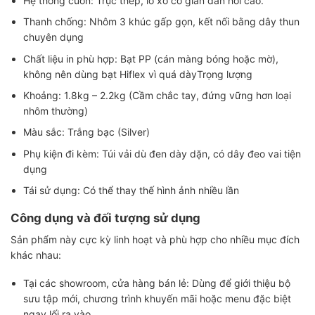
Hệ thống cuốn: Trục thép, lò xo co giãn đàn hồi cao.
Thanh chống: Nhôm 3 khúc gấp gọn, kết nối bằng dây thun
chuyên dụng
Chất liệu in phù hợp: Bạt PP (cán màng bóng hoặc mờ),
không nên dùng bạt Hiflex vì quá dàyTrọng lượng
Khoảng: 1.8kg – 2.2kg (Cầm chắc tay, đứng vững hơn loại
nhôm thường)
Màu sắc: Trắng bạc (Silver)
Phụ kiện đi kèm: Túi vải dù đen dày dặn, có dây đeo vai tiện
dụng
Tái sử dụng: Có thể thay thế hình ảnh nhiều lần
Công dụng và đối tượng sử dụng
Sản phẩm này cực kỳ linh hoạt và phù hợp cho nhiều mục đích
khác nhau:
Tại các showroom, cửa hàng bán lẻ: Dùng để giới thiệu bộ
sưu tập mới, chương trình khuyến mãi hoặc menu đặc biệt
ngay lối ra vào.