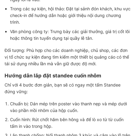
Trong các sự kiện, hội thảo: Đặt tại sảnh đón khách, khu vực
check-in để hướng dẫn hoặc giới thiệu nội dung chương
trình.
Văn phòng công ty: Trưng bày các giải thưởng, giá trị cốt lõi
hoặc thông tin tuyển dụng tại quầy lễ tân.
Đối tượng: Phù hợp cho các doanh nghiệp, chủ shop, các đơn
vị tổ chức sự kiện đang tìm kiếm một thiết bị quảng cáo có thể
tái sử dụng nhiều lần mà vẫn giữ được độ mới.
Hướng dẫn lắp đặt standee cuốn nhôm
Chỉ với 4 bước đơn giản, bạn sẽ có ngay một tấm Standee
đứng vững:
Chuẩn bị: Dán mép trên poster vào thanh nẹp và mép dưới
vào phần mồi nhôm của hộp cuốn.
Cuốn hình: Rút chốt hãm bên hông và để lò xo từ từ cuốn
tấm in vào trong hộp.
Lắp thanh chống: Nối thanh nhôm 3 khúc và cắm vào lỗ trên