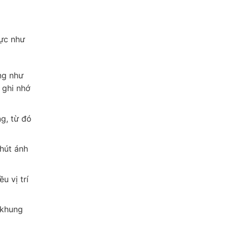
hực như
ơng như
 ghi nhớ
g, từ đó
 hút ánh
u vị trí
 khung