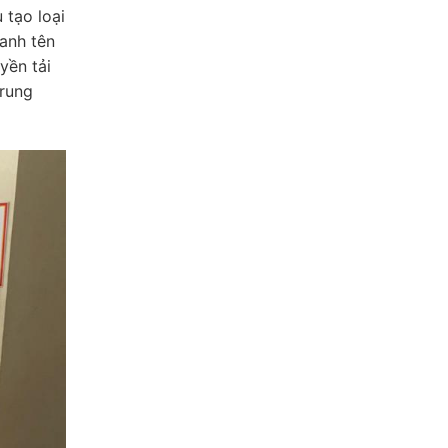
 tạo loại
anh tên
yền tải
trung