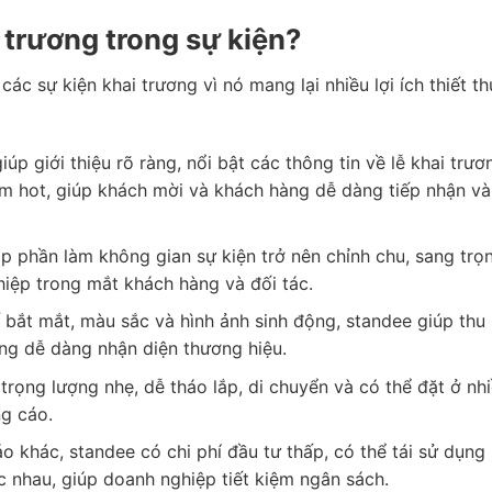
 trương trong sự kiện?
ác sự kiện khai trương vì nó mang lại nhiều lợi ích thiết t
úp giới thiệu rõ ràng, nổi bật các thông tin về lễ khai trư
m hot, giúp khách mời và khách hàng dễ dàng tiếp nhận và
 phần làm không gian sự kiện trở nên chỉnh chu, sang trọn
iệp trong mắt khách hàng và đối tác.
ế bắt mắt, màu sắc và hình ảnh sinh động, standee giúp thu
àng dễ dàng nhận diện thương hiệu.
rọng lượng nhẹ, dễ tháo lắp, di chuyển và có thể đặt ở nhiề
ng cáo.
o khác, standee có chi phí đầu tư thấp, có thể tái sử dụng
c nhau, giúp doanh nghiệp tiết kiệm ngân sách.