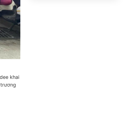
ndee khai
 trương