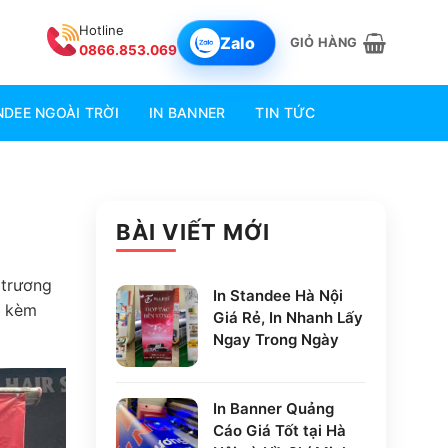
Hotline
Zalo
GIỎ HÀNG
0866.853.069
DEE NGOÀI TRỜI
IN BANNER
TIN TỨC
BÀI VIẾT MỚI
 trương
In Standee Hà Nội
, kèm
Giá Rẻ, In Nhanh Lấy
Ngay Trong Ngày
In Banner Quảng
Cáo Giá Tốt tại Hà