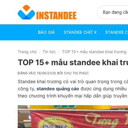
Bỏ
Tìm
qua
kiếm:
nội
dung
BÁO GIÁ
STANDEE CHỮ X
STANDEE 
Trang chủ
/
Tin tức
/
TOP 15+ mẫu standee khai trương 
TOP 15+ mẫu standee khai tr
ĐĂNG VÀO
16/06/2025
BỞI
CHU THỊ PHÚC
Standee khai trương có vai trò quan trọng trong c
công ty,
standee quảng cáo
được ứng dụng nhiều t
theo chương trình khuyến mại hấp dẫn giúp truyền 