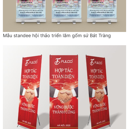
Mẫu standee hội thảo triển lãm gốm sứ Bát Tràng